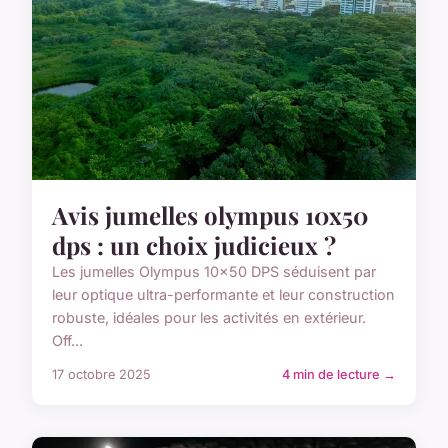
Avis jumelles olympus 10x50
dps : un choix judicieux ?
Les jumelles Olympus 10x50 DPS séduisent par
leur optique ultra-performante et leur construction
robuste, idéales pour les activités en extérieur.
Off...
17 octobre 2025
4 min de lecture →