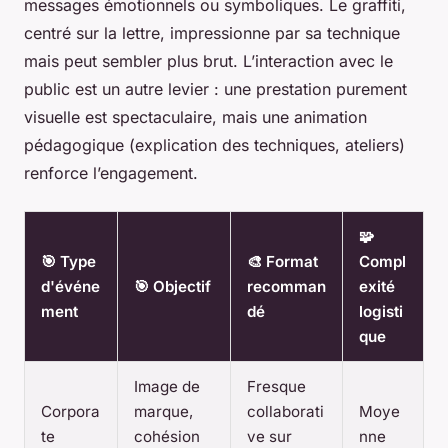
messages émotionnels ou symboliques. Le graffiti,
centré sur la lettre, impressionne par sa technique
mais peut sembler plus brut. L’interaction avec le
public est un autre levier : une prestation purement
visuelle est spectaculaire, mais une animation
pédagogique (explication des techniques, ateliers)
renforce l’engagement.
🧩
🎯 Type
🎨 Format
Compl
d'événe
🎯 Objectif
recomman
exité
ment
dé
logisti
que
Image de
Fresque
Corpora
marque,
collaborati
Moye
te
cohésion
ve sur
nne