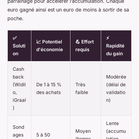
parrainage pour accélérer l’accumulation. Chaque
euro gagné ainsi est un euro de moins à sortir de sa
poche.
✅
⚡
📈 Potentiel
💪 Effort
Soluti
Rapidité
d'économie
requis
on
du gain
Cash
back
Modérée
(Widil
De 1 à 15 %
Très
(délai de
o,
des achats
faible
validatio
iGraal
n)
)
Lente
Sond
Moyen
(accumu
ages
5 à 50
(temps
lation